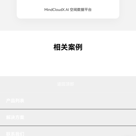
MindCloudX.AI 空间数据平台
高端别墅测量与规划
3DGS 线上样板间 / 数字展厅
消防现场三维重建
相关案例
查看详情
查看详情
查看详情
返回顶部
产品列表
解决方案
联系我们