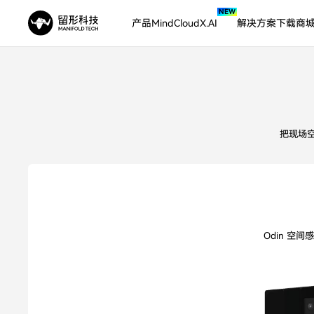
NEW
产品
MindCloudX.AI
解决方案
下载
商
空间扫描与数字重
把现场
Odin 空间感